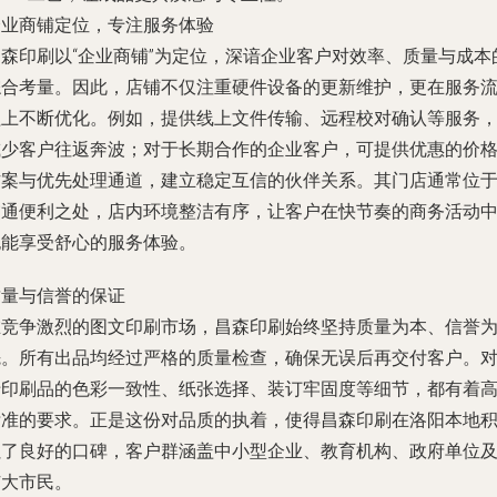
企业商铺定位，专注服务体验
昌森印刷以“企业商铺”为定位，深谙企业客户对效率、质量与成本
综合考量。因此，店铺不仅注重硬件设备的更新维护，更在服务
程上不断优化。例如，提供线上文件传输、远程校对确认等服务
减少客户往返奔波；对于长期合作的企业客户，可提供优惠的价
方案与优先处理通道，建立稳定互信的伙伴关系。其门店通常位
交通便利之处，店内环境整洁有序，让客户在快节奏的商务活动
也能享受舒心的服务体验。
质量与信誉的保证
在竞争激烈的图文印刷市场，昌森印刷始终坚持质量为本、信誉
先。所有出品均经过严格的质量检查，确保无误后再交付客户。
于印刷品的色彩一致性、纸张选择、装订牢固度等细节，都有着
标准的要求。正是这份对品质的执着，使得昌森印刷在洛阳本地
累了良好的口碑，客户群涵盖中小型企业、教育机构、政府单位
广大市民。