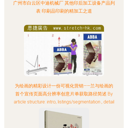
广州市白云区中迪机械厂 其他印后加工设备产品列
表 印刷品印刷的精加工之道
为绘画的精彩设计一份可视化营销——兰与绘画的
首个宣传页面高分辨率创意片单获取路径简述 By
article structure: intro, listings/segmentation , detail
each type – advertising design examples (maybe:
oversized poster print copy), highlight data driven &
creative rationale. Add caveat that regular sizes